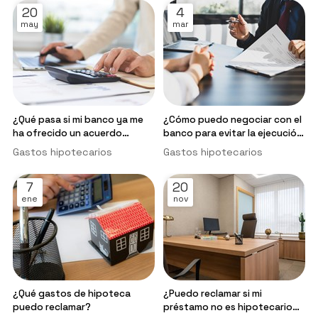
20
4
may
mar
¿Qué pasa si mi banco ya me
¿Cómo puedo negociar con el
ha ofrecido un acuerdo
banco para evitar la ejecución
extrajudicial por los gastos
hipotecaria?
Gastos hipotecarios
Gastos hipotecarios
hipotecarios?
7
20
ene
nov
¿Qué gastos de hipoteca
¿Puedo reclamar si mi
puedo reclamar?
préstamo no es hipotecario