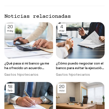
Noticias relacionadas
20
4
may
mar
¿Qué pasa si mi banco ya me
¿Cómo puedo negociar con el
ha ofrecido un acuerdo
banco para evitar la ejecución
extrajudicial por los gastos
hipotecaria?
Gastos hipotecarios
Gastos hipotecarios
hipotecarios?
18
20
feb
nov