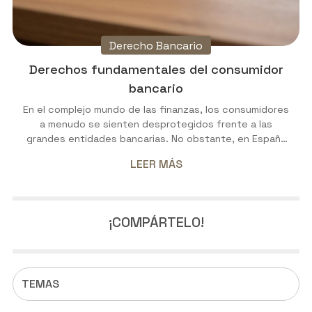
Derecho Bancario
Derechos fundamentales del consumidor
bancario
En el complejo mundo de las finanzas, los consumidores
a menudo se sienten desprotegidos frente a las
grandes entidades bancarias. No obstante, en España
la ley establece una serie de derechos fundamentales
LEER MÁS
diseñados para equilibrar esta relación. La normativa
bancaria actual busca asegurar la transparencia, la
información clara y la defensa ante prácticas abusivas.
Conocerlos es el primer paso para ejercer una
¡COMPÁRTELO!
ciudadanía financiera responsable y activa. En Daniel
Rivero Braña Avogado estamos e...
TEMAS