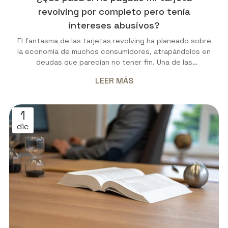
revolving por completo pero tenía
intereses abusivos?
El fantasma de las tarjetas revolving ha planeado sobre
la economía de muchos consumidores, atrapándolos en
deudas que parecían no tener fin. Una de las
situaciones más comunes que atendemos en Daniel
LEER MÁS
Rivero Braña Avogado es la del cliente que, a pesar de
haber saldado la deuda en su totalidad, se pregunta si
aún puede reclamar los intereses que considera
1
abusivos. La respuesta es un rotundo sí. En nuestro
dic
bufete en Lugo estamos especializados en la
recuperación de los intereses pagados de más,...