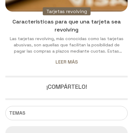
Tarjetas revolving
Características para que una tarjeta sea
revolving
Las tarjetas revolving, más conocidas como las tarjetas
abusivas, son aquellas que facilitan la posibilidad de
pagar las compras a plazos mediante cuotas. Estas
tarjetas están caracterizadas por contar con unos
LEER MÁS
intereses y comisiones excesivos, y ofrecen la
posibilidad de evitar pagar a mes vencido o al contado.
Inicialmente, consiguieron fama por su flexibilidad. Pero
en realidad, se trata de otra herramienta que permite a
¡COMPÁRTELO!
las entidades financieras lucrarse, ya que los intereses
llegan a super...
TEMAS