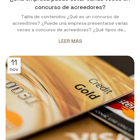
concurso de acreedores?
Tabla de contenidos ¿Qué es un concurso de
acreedores? ¿Puede una empresa presentarse varias
veces a concurso de acreedores? ¿Qué tipos de
concursos de acreedores existen? ¿Cuánto dura este
LEER MÁS
proceso? Especialistas en procesos de concursos de
acreedores en Lugo El concurso de acreedores permite
a empresas sobrevivir a una situación económica límite.
11
Son muchos los autónomos y pequeñas y medianas
nov
empresas (pymes) que optan por iniciar este proceso
jurídico para hacer frente a sus obli...