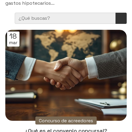
gastos hipotecarios...
18
mar
Concurso de acreedores
¿Qué es el convenio concursal?