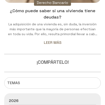
Derecho Bancario
¿Cómo puede saber si una vivienda tiene
deudas?
La adquisición de una vivienda es, sin duda, la inversión
más importante que la mayoría de personas efectúan
en toda su vida. Por ello, resulta primordial llevar a cabo
una exhaustiva investigación previa. Una de las
LEER MÁS
preocupaciones más comunes entre los potenciales
compradores es la existencia de deudas asociadas a la
propiedad. En este artículo, desde Daniel Rivero Braña
Avogado analizaremos los mecanismos legales
¡COMPÁRTELO!
disponibles para determinar si una vivienda está libre de
cargas. ¡Sigue leyendo...
TEMAS
2026