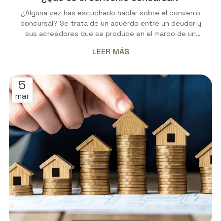
¿Alguna vez has escuchado hablar sobre el convenio
concursal? Se trata de un acuerdo entre un deudor y
sus acreedores que se produce en el marco de un
proceso de concurso de acreedores. Este acuerdo
LEER MÁS
tiene como objetivo establecer una hoja de ruta para
que el deudor pueda hacer frente a sus deudas y evitar
la liquidación de su patrimonio. A continuación, desde
5
Daniel Rivero Braña Avogado, nuestro bufete de
mar
abogados en Lugo, te contamos todo lo que necesitas
saber al respecto. ¡Quédate a leer con...